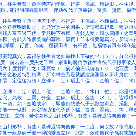
證，往生者暨子孫平時若能孝順、行善、佈施、種福田，往生後
葬，能得明師尋龍點穴，俾助後代子孫幸福、富貴、賢德、福壽
生者暨子孫平時若不孝、不行善、不佈施、不種福田，往生
亦必難有明師助之，此乃冥冥中的因果，所謂種瓜得瓜、種豆得
有錢人富不過三代，常見時下有權、有錢人受﹝風水庸師﹞之牽
有權、有錢人造個美麗的墓園，事實上並未得要龍真穴，所謂未
能孝順、行善、佈施、種福田者自有福德，無福德者再有錢亦是
龍真穴，墓得依往生者之仙命找出正確的坐山立向，分金得
度、倘若差一度失之千里，嚴重時將倒致往生者後代子孫家破人
百六十度廿四山之﹝珠寶線﹞，倘若偏左或偏右﹝Ｏ﹒七五度﹞
故分金務必特別精準，所幸網主乃是就讀建築測量科班出身的，
容易，定位後持續﹝立碑﹞、定﹝后土﹞位、﹝金爐﹞位、﹝水
碑﹞、定﹝后土﹞位、﹝金爐﹞位、﹝水口﹞位、、亦是絕
點穴、氣候、土質、分金、立碑、后土、金爐、水口、、皆環環
了一項、如：金爐或水口，即能倒致後代子孫散盡家產、淫亂、
皆能一一做對，肯定能助後代子孫幸福、富貴、賢德、、等，舉
立歪、立斜，若依墓地之山川形勢，有些﹝墓碑還得向後仰﹞一
川形勢，有些﹝墓碑還得向後仰﹞一二度，何以故？很抱歉
常見一般墓碑千遍一律的垂直立碑，此將﹝致使後代子孫有志難