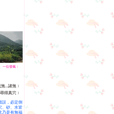
、一位發瘋﹞
...諸煞﹞
尋得真穴﹞
錯誤，必定倒
穴、砂、水皆
此乃是有無福