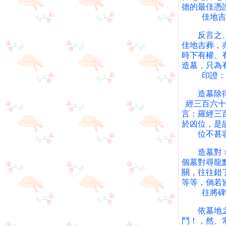
德的最佳憑
佳地吉
反言之、往
佳地吉葬，
時下有權、
造墓，只為
印證：
造墓除得要
經三百六十
言：羅經三
於凶位，是
位不甚
造墓對﹝立
個墓對尋龍
關，往往錯
等等，倘若
往將碑
依墓地之山
鬥！，然、