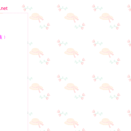
.net
族﹞