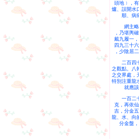
頭地﹞，有
爐、誤開水
順、病
網主略述
，乃堪輿確
戴九履一，
四九三十六
，少陰居二
二百四十分
之觀點。八
之交界處，
特別注重龍
就應該
一百二十分
克，再依仙
吉，分金五
龍、水、向
分金盤，