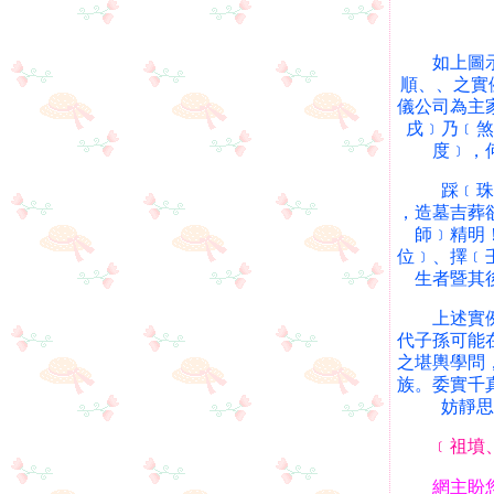
如上圖示，
順、、之實
儀公司為主
戌﹞乃﹝煞
度﹞，
踩﹝珠寶
，造墓吉葬
師﹞精明
位﹞、擇﹝
生者暨其
上述實例，
代子孫可能
之堪輿學問
族。委實千
妨靜思
﹝祖墳
網主盼