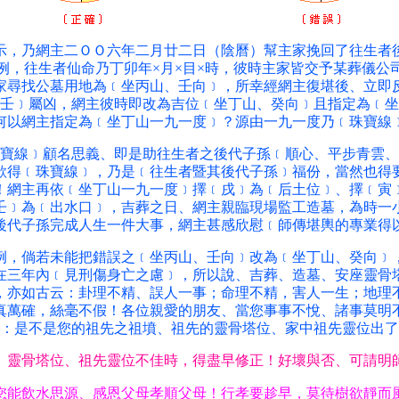
乃網主二ＯＯ六年二月廿二日（陰曆）幫主家挽回了往生者
例，往生者仙命乃丁卯年×月×目×時，彼時主家皆交予某葬儀公
家尋找公墓用地為﹝坐丙山、壬向﹞，所幸經網主復堪後、立即
壬﹞屬凶，網主彼時即改為吉位﹝坐丁山、癸向﹞且指定為﹝坐
何以網主指定為﹝坐丁山一九一度﹞？源由一九一度乃﹝珠寶線
線﹞顧名思義、即是助往生者之後代子孫﹝順心、平步青雲、
欲得﹝珠寶線﹞，乃是﹝往生者暨其後代子孫﹞福份，當然也得
！網主再依﹝坐丁山一九一度﹞擇﹝戌﹞為﹝后土位﹞、擇﹝寅
壬﹞為﹝出水口﹞，吉葬之日、網主親臨現場監工造墓，為時一
後代子孫完成人生一件大事，網主甚感欣慰﹝師傳堪輿的專業得
倘若未能把錯誤之﹝坐丙山、壬向﹞改為﹝坐丁山、癸向﹞
在三年內﹝見刑傷身亡之慮﹞，所以說、吉葬、造墓、安座靈骨
，亦如古云：卦理不精、誤人一事；命理不精，害人一生；地理
真萬確，絲毫不假！各位親愛的朋友、當您事事不悅、諸事莫明
：是不是您的祖先之祖墳、祖先的靈骨塔位、家中祖先靈位出了
、靈骨塔位、祖先靈位不佳時，得盡早修正！好壞與否、可請明
您能飲水思源、感恩父母孝順父母！行孝要趁早，莫待樹欲靜而