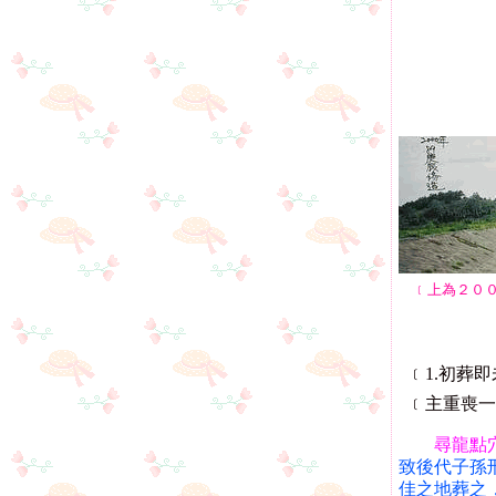
﹝上為２０
﹝1.初葬
﹝主重喪一
尋龍點
致後代子孫
佳之地葬之