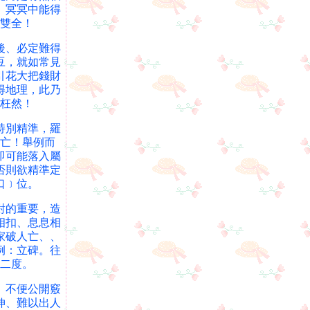
、冥冥中能得
雙全！
後、必定難得
豆，就如常見
引花大把錢財
得地理，此乃
枉然！
持別精準，羅
亡！舉例而
即可能落入屬
否則欲精準定
口﹞位。
對的重要，造
相扣、息息相
家破人亡、、
例：立碑。往
二度。
、不便公開竅
伸、難以出人