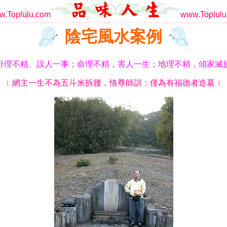
.Toplulu.com
www.Toplulu
陰宅風水案例
卦理不精、誤人一事；命理不精，害人一生；地理不精，傾家滅
﹝網主一生不為五斗米拆腰，恪尊師訓：僅為有福德者造墓﹞