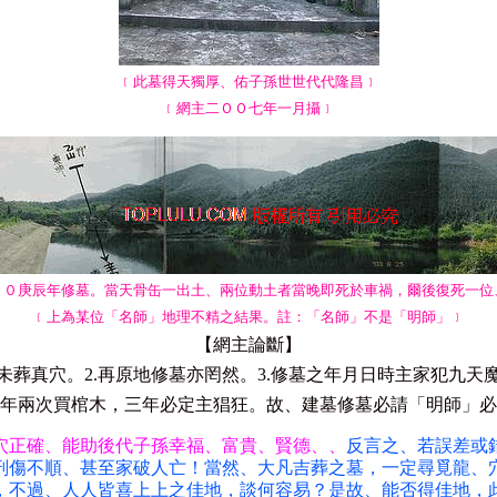
﹝此墓得天獨厚、佑子孫世世代代隆昌﹞
﹝網主二ＯＯ七年一月攝﹞
００庚辰年修墓。當天骨缶一出土、兩位動土者當晚即死於車禍，爾後復死一位
﹝上為某位「名師」地理不精之結果。註：「名師」不是「明師」﹞
【網主論斷】
即未葬真穴。2.再原地修墓亦罔然。3.修墓之年月日時主家犯九天魔煞
年兩次買棺木，三年必定主猖狂。故、建墓修墓必請「明師」必
穴正確、能助後代子孫幸福、富貴、賢德、、
反言之、若誤差或
刑傷不順、甚至家破人亡！當然、大凡吉葬之墓，一定尋覓龍、
，不過、人人皆喜上上之佳地，談何容易？是故、能否得佳地，