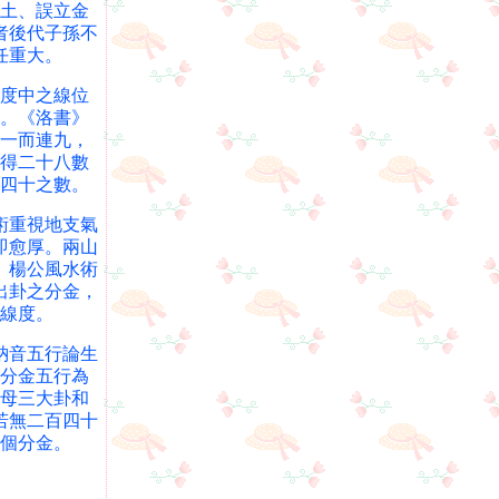
土、誤立金
者後代子孫不
任重大。
度中之線位
。《洛書》
一而連九，
得二十八數
四十之數。
術重視地支氣
即愈厚。兩山
。楊公風水術
出卦之分金，
線度。
納音五行論生
分金五行為
母三大卦和
若無二百四十
個分金。