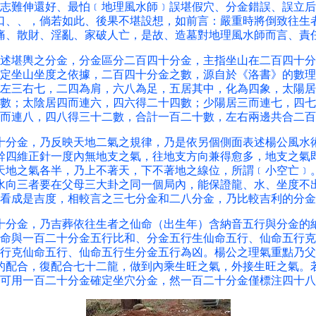
志難伸還好、最怕﹝地理風水師﹞誤堪假穴、分金錯誤、誤立后
口、、，倘若如此、後果不堪設想，如前言：嚴重時將倒致往生
痛、散財、淫亂、家破人亡，是故、造墓對地理風水師而言、責
堪輿之分金，分金區分二百四十分金，主指坐山在二百四十分
定坐山坐度之依據，二百四十分金之數，源自於《洛書》的數理
左三右七，二四為肩，六八為足，五居其中，化為四象，太陽居
數；太陰居四而連六，四六得二十四數；少陽居三而連七，四七
而連八，四八得三十二數，合計一百二十數，左右兩邊共合二百
金，乃反映天地二氣之規律，乃是依另個側面表述楊公風水
幹四維正針一度內無地支之氣，往地支方向兼得愈多，地支之氣
天地之氣各半，乃上不著天，下不著地之線位，所謂﹝小空亡﹞
水向三者要在父母三大卦之同一個局內，能保證龍、水、坐度不
看成是吉度，相較言之三七分金和二八分金，乃比較吉利的分金
金，乃吉葬依往生者之仙命（出生年）含納音五行與分金的
命與一百二十分金五行比和、分金五行生仙命五行、仙命五行克
行克仙命五行、仙命五行生分金五行為凶。楊公之理氣重點乃父
的配合，復配合七十二龍，做到內乘生旺之氣，外接生旺之氣。
可用一百二十分金確定坐穴分金，然一百二十分金僅標注四十八