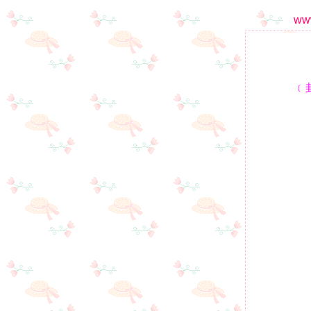
www
﹝