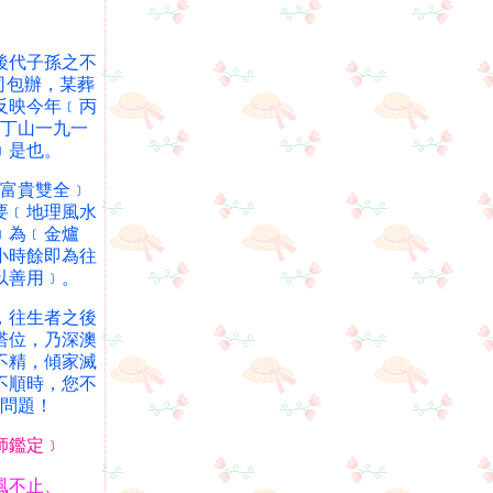
後代子孫之不
司包辦，某葬
反映今年﹝丙
丁山一九一
﹞是也。
富貴雙全﹞
要﹝地理風水
﹞為﹝金爐
小時餘即為往
以善用﹞。
，往生者之後
塔位，乃深澳
不精，傾家滅
不順時，您不
問題！
師鑑定﹞
風不止、