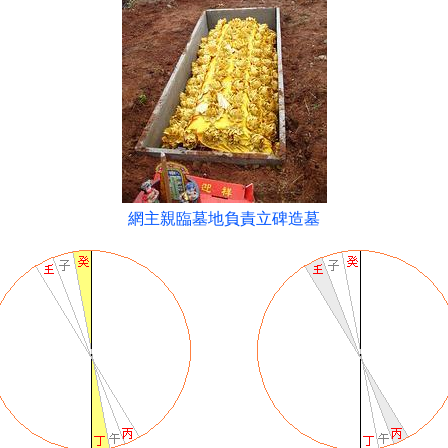
網主親臨墓地負責立碑造墓