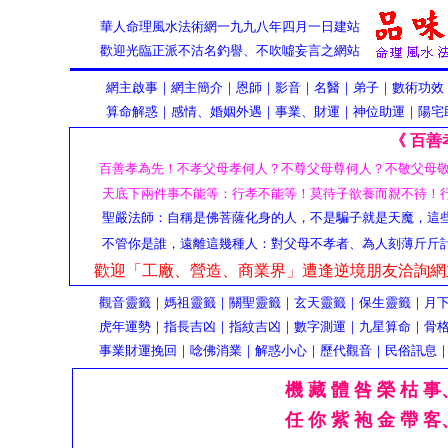
華人命理風水法術網一九九八年四月一日建站
歡迎光臨正派不沽名釣譽、不吹噓妄言之網站
網主啟事
｜
網主簡介｜恩師｜影音｜名醫
｜
弟子
｜
數術功效
算命解惑
｜
感情、婚姻外遇
｜
事業、財運
｜
神位助運
｜
陽宅
《 百善
百善孝為先！不孝父母孝何人？不尊父母尊何人？不敬父母
天底下兩件事不能等：行孝不能等！莫待子欲養而親不待！
聖嚴法師：自稱是佛菩薩化身的人，不是騙子就是天魔，這
不管你是誰，遠離這幾種人：對父母不孝者、為人刻薄斤斤
歡迎「工廠、營造、商業界」遭逢逆境朋友洽詢網
觀音靈籤
｜
媽祖靈籤
｜
關聖靈籤
｜
玄天靈籤
｜
保生靈籤
｜
月
虎年運勢
｜
指長吉凶
｜
指紋吉凶
｜
數字測運
｜
九星算命
｜
骨
事業財運挽回
｜
唸佛消業
｜
解惑小心
｜
歷代觀音
｜
民俗訊息
機 藏 體 咎 榮 枯 事
任 你 紫 袍 金 帶 客