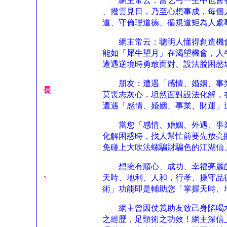
網主常云：當乞丐一生中也會有
、撥雲見日，乃至心想事成，每個
道、守倫理道德、循規道矩為人處
網主常云：聰明人懂得創造機會
能如「犀牛望月」在渴望機會，人
遭遇逆境時勇敢面對、設法脫困愁
朋友：遭遇「感情、婚姻、事業
長
莫喪志灰心，坦然面對設法化解，
遭遇「感情、婚姻、事業、財運」
當您「感情、婚姻、外遇、事業
化解困惑時，找人幫忙前要先放亮
免碰上大吹法螺騙財騙色的江湖仙
想擁有順心、成功、幸福亮麗的
、
天時、地利、人和，行孝、操守品
術」功能即是輔助您「掌握天時、
網主曾因仗義助友致己身陷喝水
之經歷，足頸術之功效！網主深信