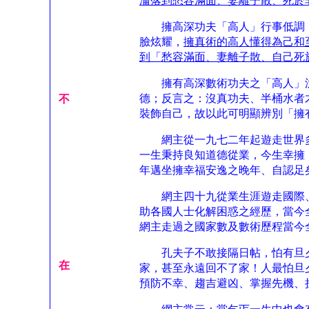
淪落到愁容滿面、妻離子散、死於
擁高深功夫「高人」行事低調，
臉炫耀，
擁真術的高人懂得為己和
到「愁容滿面、妻離子散、自己死
擁有高深數術功夫之「高人」沈
德；反言之：沒真功夫、半桶水者
不
裝飾自己，故以此可明顯辨別「擁
網主從一九七二年起遊走世界多
一生秉持良知道德從業，今生幸擁
年邁坐擁幸福安逸之晚年、自認足
網主四十九從業生涯遊走國際、
助各國人士化解困惑之經歷，當今
網主走過之國家數及數術歷程當今
孔夫子不敢接隔日帖，怕有旦夕
在
家，甚至永遠回不了家！人最怕旦
預防不幸、趨吉避凶、掌握先機、