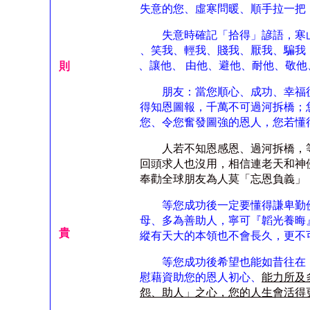
失意的您、虛寒問暖、順手拉一把
失意時確記「拾得」諺語，寒山
、笑我、輕我、賤我、厭我、騙我
、讓他、 由他、避他、耐他、敬
則
朋友：當您順心、成功、幸福後
得知恩圖報，千萬不可過河拆橋；
您、令您奮發圖強的恩人，您若懂
人若不知恩感恩、過河拆橋，
回頭求人也沒用，相信連老天和神
奉勸全球朋友為人莫「忘恩負義」
等您成功後一定要懂得謙卑勤儉
母、多為善助人，寧可『韜光養晦
貴
縱有天大的本領也不會長久，更不
等您成功後希望也能如昔往在「
慰藉資助您的恩人初心、
能力所及
怨、助人」之心，您的人生會活得