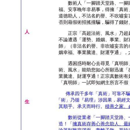
數術人「一腳踏天堂路、一腳
福、安享晚年非易事，得擁「真術
道德助人，不沽名釣譽、不吹噓妄
否則藉假術招搖撞騙，騙得了錢財
人
正宗「高超法術、風水」乃超
不論遭遇「運勢、婚姻、事業、財
師」（非沽名釣譽、非吹噓妄言的
姻幸福、事業騰達、財運亨通」，
遇困惑時耐心去尋覓「真明師
術、風水」能助您如心所願迅速「
業騰達、財運亨通！正宗真數術有
「真明師」一試即知網主所言不假
傳承四千多年「真術」可靠不騙
「術」乃循『易理』涉因果，易經
生
其順乎。承天而時行。
積善之家、
數術從業者「一腳踏天堂路、一
造！「
擁真術存善心善念助人、最