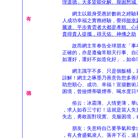
理道德」大多皆能化解、脫困愁城
網主以親身受惠於數術之經驗和
有
人成功幸福之實務經驗，覺得
能幸
騰達、平步青雲者大都是孝順、心
貴得貴人提攜，得天佑、神佛之助
故而網主常奉告全球朋友「事孝
正確的，亦是遵倫常順天行事、自
如運好，運好不如造化好」，如命
網主識字不多、只是個飯桶，若
諒解！網主之啄墨乃善意告您多善
助您順心、成功、幸福！宣揚數術
困境，曾撿煙蒂吸煙蒂、喝水度日
德
俗云：冰霜薄、人情更薄，華山
，求人如吞三寸釘！這就是當人失
失志，勇敢面對現實、克服困境，
朋友：失意時自己要爭氣和拿出
，有人會盛氣凌人、落井下石，遠