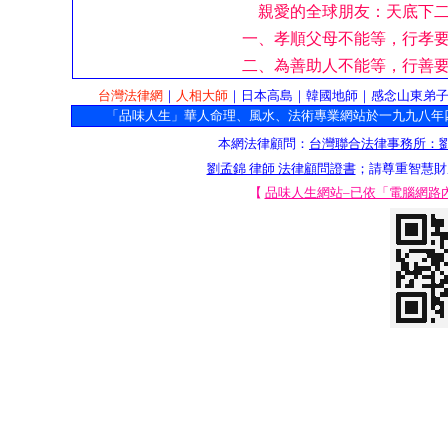
親愛的全球朋友：天底下
一、孝順父母不能等，行孝
二、為善助人不能等，行善
台灣法律網
｜
人相大師
｜
日本高島
｜
韓國地師
｜
感念山東弟
「品味人生」華人命理、風水、法術專業網站於一九九八年
本網法律顧問：
台灣聯合法律事務所：劉
劉孟錦 律師 法律顧問證書
；請尊重智慧財
【
品味人生網站–已依「電腦網路
6031